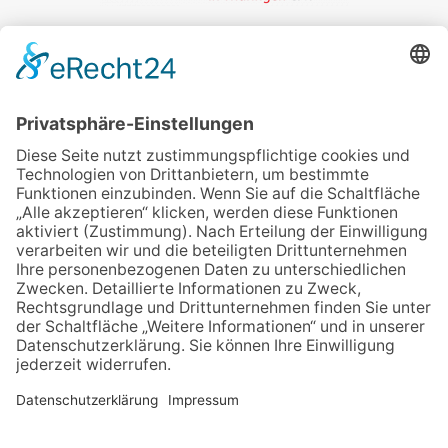
Veranstalter:
wir pflegen in Thüringen e.V.
Marcel-Breuer-Ring 25
99085 Erfurt
Email schreiben
Uns unterstützen / Spenden
Alle Termine
Übersichtskarte
Veranstaltung anmelden