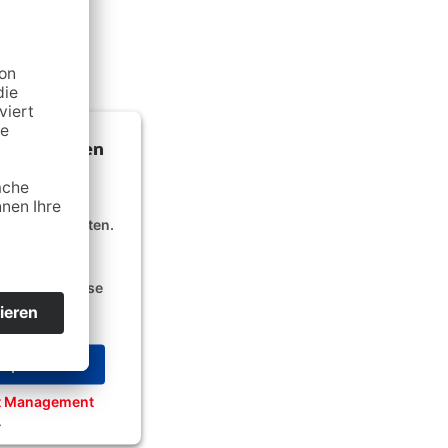
mung, um den
 laden!
lte einzubetten.
n Aktivitäten
ils durch und
ce zu, um diese
eptieren
nt Management
4