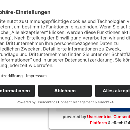
:
Bahnhofstraße 23, 36433 Bad Salzungen, Deutschland
Wir benötigen Ihre Zustim
Google Maps-Service zu
Wir verwenden Google Maps, um Inha
Dieser Service kann Daten zu Ihre
sammeln. Bitte lesen Sie die Deta
stimmen Sie der Nutzung des Servi
Inhalte anzuzeigen.
Mehr Informationen
Akz
powered by
Usercentrics Conse
Platform
&
eRecht2