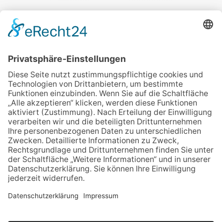
Veranstalter:
wir pflegen in Thüringen e.V.
Marcel-Breuer-Ring 25
99085 Erfurt
Email schreiben
Uns unterstützen / Spenden
Alle Termine
Übersichtskarte
Veranstaltung anmelden
Kontakt
Datenschutz
Impressum