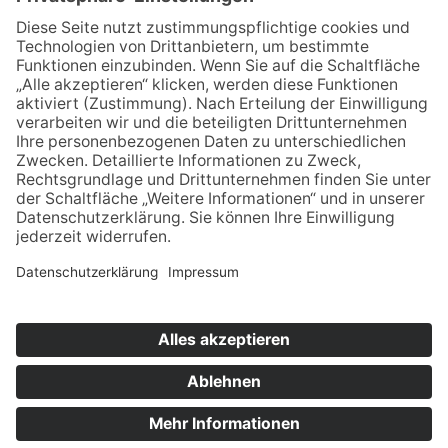
Email schreiben
Uns unterstützen / Spenden
Alle Termine
Übersichtskarte
Veranstaltung anmelden
Kontakt
Datenschutz
Impressum
© 2021-2026 | wir pflegen - Interessenvertretung u.
Selbsthilfe
Jetzt Spenden!
pflegender Angehöriger in Thüringen e.V.