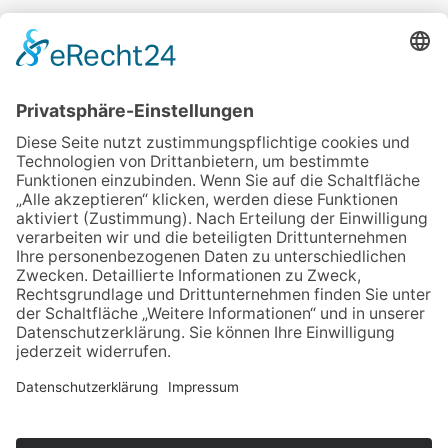
Veranstalter:
wir pflegen in Thüringen e.V.
Marcel-Breuer-Ring 25
99085 Erfurt
Email schreiben
Uns unterstützen / Spenden
Alle Termine
Übersichtskarte
Veranstaltung anmelden
Kontakt
Datenschutz
Impressum