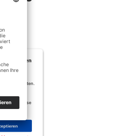
mung, um den
 laden!
lte einzubetten.
n Aktivitäten
ils durch und
ce zu, um diese
eptieren