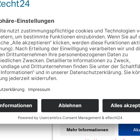
aße 3 99610 Sömmerda
:
August-Bebel-Straße 3, 99610 Sömmerda, Deutschland
Wir benötigen Ihre Zustim
Google Maps-Service zu
Wir verwenden Google Maps, um Inha
Dieser Service kann Daten zu Ihre
sammeln. Bitte lesen Sie die Deta
stimmen Sie der Nutzung des Servi
Inhalte anzuzeigen.
Mehr Informationen
Akz