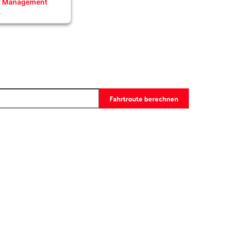
nt Management
4
Fahrtroute berechnen