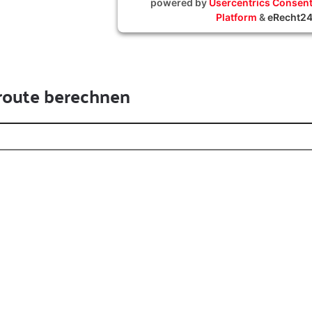
powered by
Usercentrics Conse
Platform
&
eRecht2
route berechnen