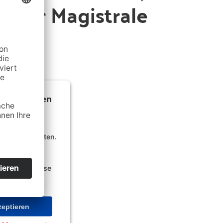
n der Magistrale
mung, um den
 laden!
lte einzubetten.
n Aktivitäten
ils durch und
ce zu, um diese
eptieren