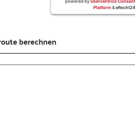
powered by
Usercentrics Conse
Platform
&
eRecht2
route berechnen