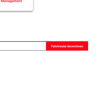
nt Management
4
Fahrtroute berechnen