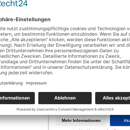
47 Jena-Lobeda: Stand i
:
Am Klinikum 1/07, 07747 Jena, Deutschland
Wir benötigen Ihre Zustim
Google Maps-Service zu
Wir verwenden Google Maps, um Inha
Dieser Service kann Daten zu Ihre
sammeln. Bitte lesen Sie die Deta
stimmen Sie der Nutzung des Servi
Inhalte anzuzeigen.
Mehr Informationen
Akz