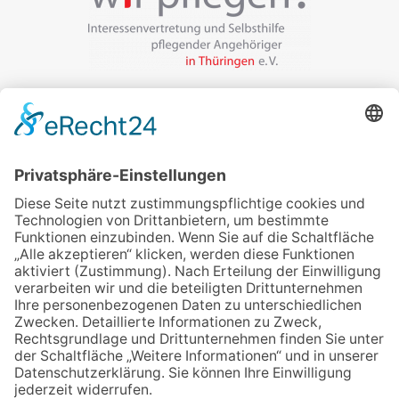
Veranstalter:
wir pflegen in Thüringen e.V.
Marcel-Breuer-Ring 25
99085 Erfurt
Email schreiben
Uns unterstützen / Spenden
Alle Termine
Übersichtskarte
Veranstaltung anmelden