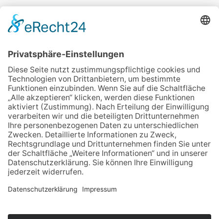
Veranstalter:
wir pflegen in Thüringen e.V.
Marcel-Breuer-Ring 25
99085 Erfurt
Email schreiben
Uns unterstützen / Spenden
Alle Termine
Übersichtskarte
Veranstaltung anmelden
Kontakt
Datenschutz
Impressum