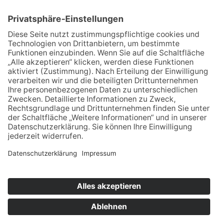
Marcel-Breuer-Ring 25
99085 Erfurt
Email schreiben
Uns unterstützen / Spenden
Alle Termine
Übersichtskarte
Veranstaltung anmelden
Kontakt
Datenschutz
Impressum
© 2021-2026 | wir pflegen - Interessenvertretung u.
Selbsthilfe