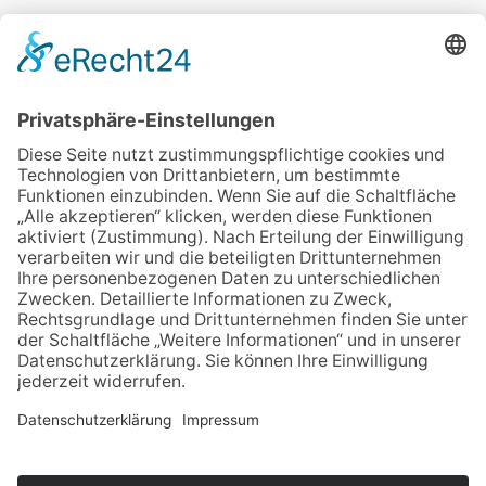
Veranstalter:
wir pflegen in Thüringen e.V.
Marcel-Breuer-Ring 25
99085 Erfurt
Email schreiben
Uns unterstützen / Spenden
Alle Termine
Übersichtskarte
Veranstaltung anmelden
Kontakt
Datenschutz
Impressum