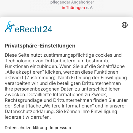
Veranstalter:
wir pflegen in Thüringen e.V.
Marcel-Breuer-Ring 25
99085 Erfurt
Email schreiben
Uns unterstützen / Spenden
Alle Termine
Übersichtskarte
Veranstaltung anmelden