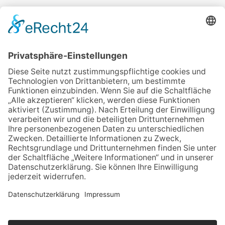
Veranstalter:
wir pflegen in Thüringen e.V.
Marcel-Breuer-Ring 25
99085 Erfurt
Email schreiben
Uns unterstützen / Spenden
Alle Termine
Übersichtskarte
Veranstaltung anmelden
Kontakt
Datenschutz
Impressum