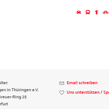
lter:
Email schreiben
gen in Thüringen e.V.
Uns unterstützen / S
Breuer-Ring 25
furt