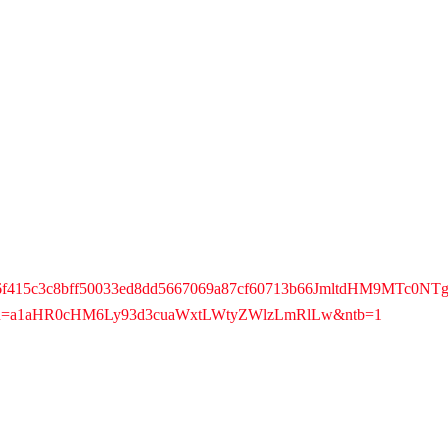
4036f415c3c8bff50033ed8dd5667069a87cf60713b66JmltdHM9MTc0
reis&u=a1aHR0cHM6Ly93d3cuaWxtLWtyZWlzLmRlLw&ntb=1