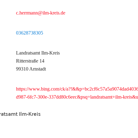
c.herrmann@ilm-kreis.de
03628738305
Landratsamt Ilm-Kreis
Ritterstraße 14
99310 Arnstadt
https://www.bing.com/ck/a?!&&p=bc2cf6c57a5a9074dad
d987-6fc7-300e-337dd80c6eec&psq=landratsamt+ilm-k
atsamt Ilm-Kreis