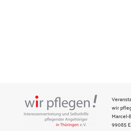
Veransta
wir pfle
Marcel-
99085 Er