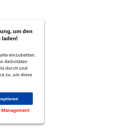
mung, um den
 laden!
lte einzubetten.
n Aktivitäten
ils durch und
ce zu, um diese
eptieren
nt Management
4