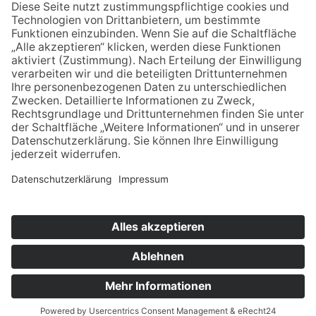
Email schreiben
Uns unterstützen / Spenden
Alle Termine
Übersichtskarte
Veranstaltung anmelden
Kontakt
Datenschutz
Impressum
© 2021-2026 | wir pflegen - Interessenvertretung u.
Selbsthilfe
Jetzt Spenden!
pflegender Angehöriger in Thüringen e.V.