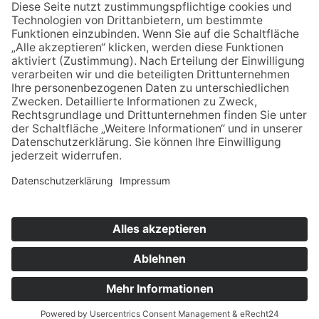
Email schreiben
Uns unterstützen / Spenden
Alle Termine
Übersichtskarte
Veranstaltung anmelden
Kontakt
Datenschutz
Impressum
© 2021-2026 | wir pflegen - Interessenvertretung u.
Selbsthilfe
Jetzt Spenden!
pflegender Angehöriger in Thüringen e.V.