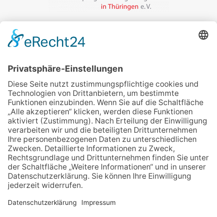
Veranstalter:
wir pflegen in Thüringen e.V.
Marcel-Breuer-Ring 25
99085 Erfurt
Email schreiben
Uns unterstützen / Spenden
Alle Termine
Übersichtskarte
Veranstaltung anmelden