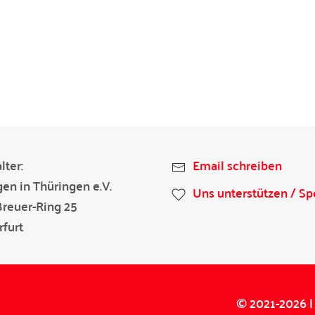
lter:
Email schreiben
gen in Thüringen e.V.
Uns unterstützen / S
Breuer-Ring 25
furt
© 2021-2026 | 