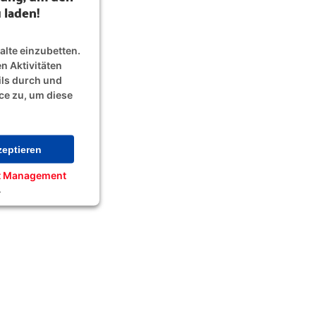
 laden!
lte einzubetten.
n Aktivitäten
ils durch und
ce zu, um diese
eptieren
nt Management
4