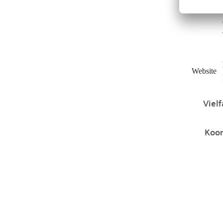
Träger
Website
Vielf
Koor