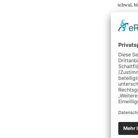
schwul, bi
Doch was 
diesem Zu
Als zivi
Telefonsp
Austausch
Selbstvers
Auch Fachk
Veran