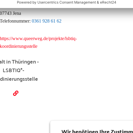
Löbdergraben 25a
07743 Jena
Telefonnummer:
0361 928 61 62
https://www.queerweg.de/projekte/lsbtiq-
koordinierungsstelle
alt in Thüringen -
LSBTIQ*-
dinierungsstelle
Wir benötigen Ihre Zustim