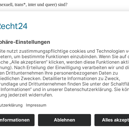
sexuell, trans*, inter und queer) sind?
bedeutet das für die Pflege und ganz konkret für Sie als pflegen
sammenhang in Ihrem Alltag als pflegende Angehörige auf?
lgesellschaftliche LSBTIQ*-Koordinierungsstelle für Thüring
rechstunde anbieten (Mittwoch,
03.06.2026
, von 16-18 Uhr). Rufe
.
tändlich unterliegen wir der Diskretion. Hier finden Sie unsere Telef
räfte aus der hauptamtlichen Pflege können sich gerne bei uns inform
stalter
Vielfalt in Thüringen - LSBTIQ*-
Koordinierungsstelle