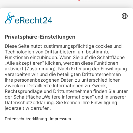
Veranstalter:
wir pflegen in Thüringen e.V.
Marcel-Breuer-Ring 25
99085 Erfurt
Email schreiben
Uns unterstützen / Spenden
Alle Termine
Übersichtskarte
Veranstaltung anmelden