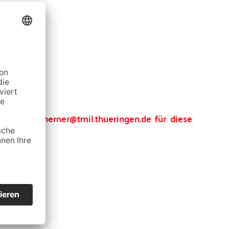
mt dann !?“
r
birgit.tscherner@tmil.thueringen.de
für diese