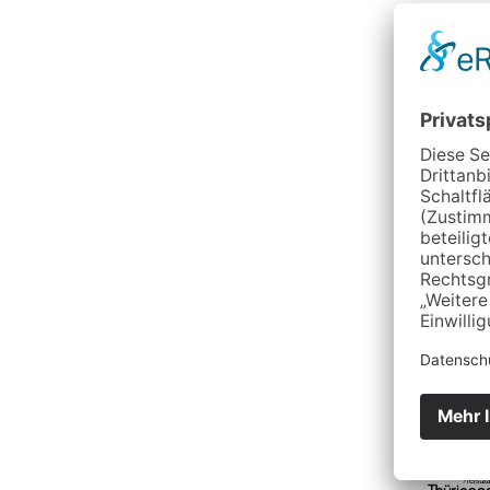
Impulsvor
Referent
Termin: M
Ort: TMI
Zeit: Beg
Die Tei
Veransta
Veran