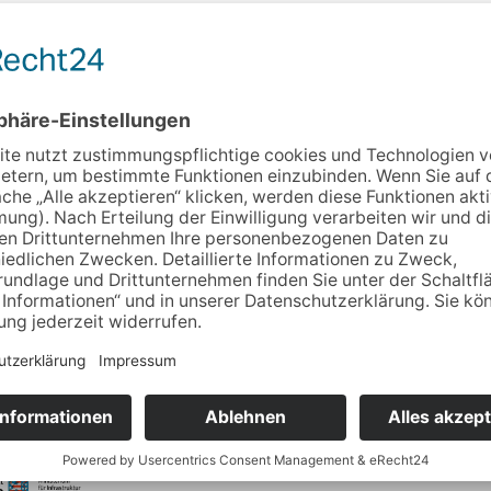
trag: Motto – „Leben? Pflegen? Zeit der Ewigkeit? und was kom
in: Susann Warnhoff (Dipl.-Sozialpädagogin, AWO Thüringen)
ittwoch, 5. Juli 2023
L, Raum 009
inn 13:00 Uhr
lnehmerzahl ist beschränkt. Bitte melden Sie sich unte
ltung an.
stalter