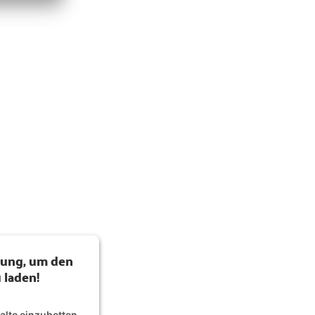
mung, um den
 laden!
lte einzubetten.