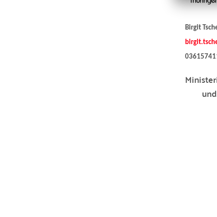
Birgit Tsch
birgit.tsc
03615741
Minister
und